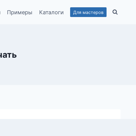
я
Примеры
Каталоги
Для мастеров
чать