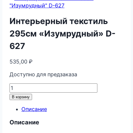
Интерьерный текстиль
295см «Изумрудный» D-
627
535,00
₽
Доступно для предзаказа
Количество
товара
В корзину
Интерьерный
текстиль
Описание
295см
Описание
"Изумрудный"
D-