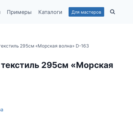
я
Примеры
Каталоги
Для мастеров
текстиль 295см «Морская волна» D-163
текстиль 295см «Морская
за