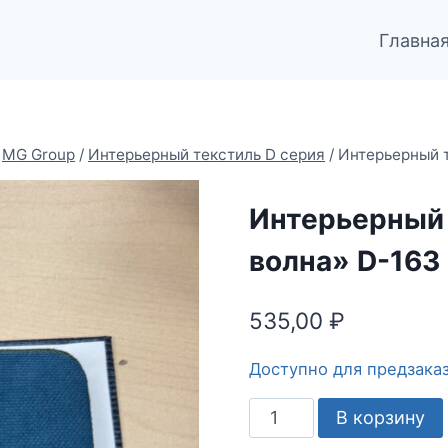
Главна
MG Group
/
Интерьерный текстиль D серия
/
Интерьерный 
Интерьерный 
волна» D-163
535,00
₽
Доступно для предзака
Количество
В корзину
товара