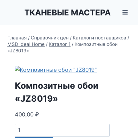
Перейти
ТКАНЕВЫЕ МАСТЕРА
к
содержимому
Главная
/
Справочник цен
/
Каталоги поставщиков
/
MSD Ideal Home
/
Каталог 1
/
Композитные обои
«JZ8019»
Композитные обои
«JZ8019»
400,00
₽
Количество
товара