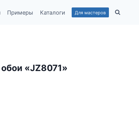
я
Примеры
Каталоги
Для мастеров
 обои «JZ8071»