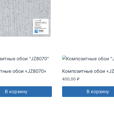
тные обои «JZ8070»
Композитные обои «J
400,00
₽
В корзину
В корзину