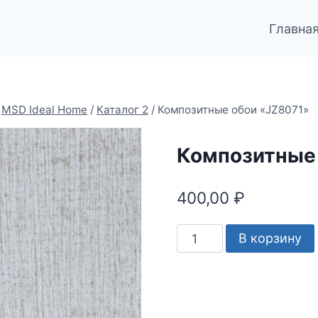
Главна
MSD Ideal Home
/
Каталог 2
/
Композитные обои «JZ8071»
Композитные
400,00
₽
Количество
В корзину
товара
Композитные
обои
"JZ8071"