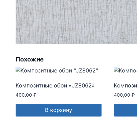
Похожие
Композитные обои «JZ8062»
Компози
400,00
₽
400,00
₽
В корзину