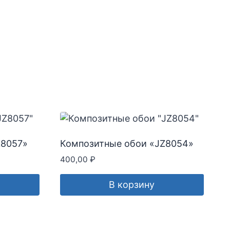
Z8057»
Композитные обои «JZ8054»
400,00
₽
В корзину