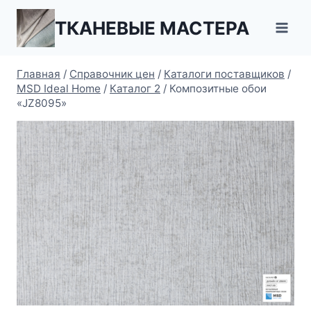
Перейти
ТКАНЕВЫЕ МАСТЕРА
к
содержимому
Главная
/
Справочник цен
/
Каталоги поставщиков
/
MSD Ideal Home
/
Каталог 2
/
Композитные обои
«JZ8095»