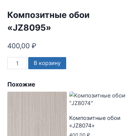
Композитные обои
«JZ8095»
400,00
₽
Количество
В корзину
товара
Композитные
обои
Похожие
"JZ8095"
Композитные обои
«JZ8074»
400,00
₽